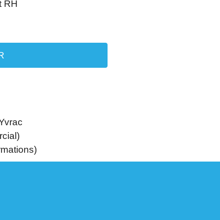
t RH
R
Yvrac
cial)
mations)