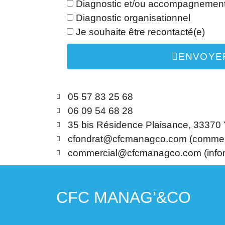
Diagnostic et/ou accompagnemen
Diagnostic organisationnel
Je souhaite être recontacté(e)
ENVOYE
05 57 83 25 68
06 09 54 68 28
35 bis Résidence Plaisance, 33370 
cfondrat@cfcmanagco.com (commer
commercial@cfcmanagco.com (infor
CFC MANAG’&CO