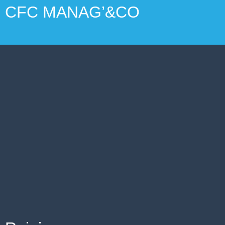
CFC MANAG’&CO